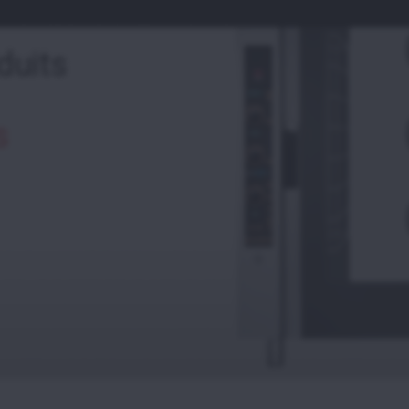
duits
s