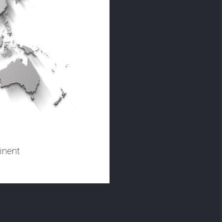
us les produits
lectriques
inent