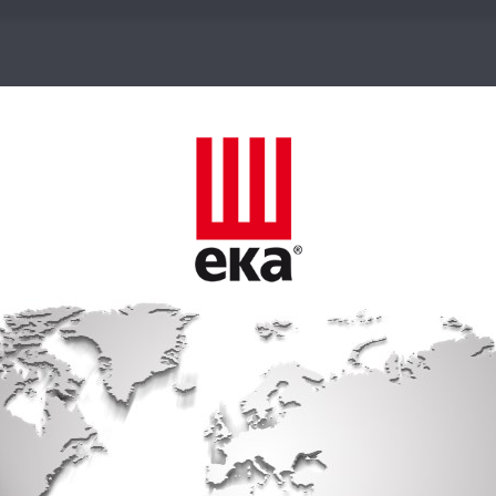
cité est la chose la plus compliqué
Vico Magistretti