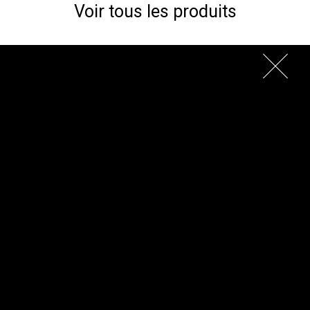
Voir tous les produits
Fours électriques
EVOLUTION full size
L’idée est la beauté, est la forme
Socrate